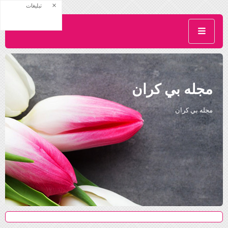
×
تبلیغات
مجله بي كران
مجله بي كران