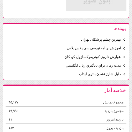
پيوندها
بهترين چشم پزشكان تهران
آموزش برنامه نويسي سي پلاس پلاس
عوارض داروي كوتريموكسازول كودكان
مدت زمان براي يادگيري زبان انگليسي
دليل شارژ نشدن باتري لپتاپ
خلاصه آمار
مجموع نمایش‌
۴۵,۱۳۷
مجموع بازدید
۱۹,۹۹۰
بازدید امروز
۱۱۰
بازدید دیروز
۱۸۳