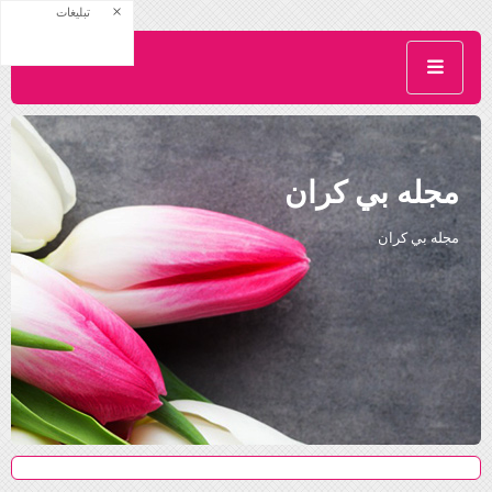
×
تبلیغات
مجله بي كران
مجله بي كران