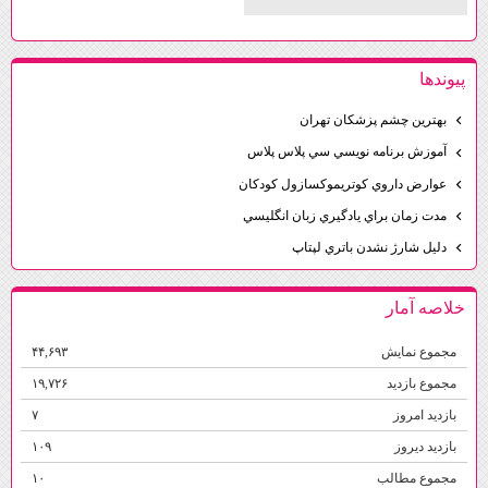
پيوندها
بهترين چشم پزشكان تهران
آموزش برنامه نويسي سي پلاس پلاس
عوارض داروي كوتريموكسازول كودكان
مدت زمان براي يادگيري زبان انگليسي
دليل شارژ نشدن باتري لپتاپ
خلاصه آمار
مجموع نمایش‌
۴۴,۶۹۳
مجموع بازدید
۱۹,۷۲۶
بازدید امروز
۷
بازدید دیروز
۱۰۹
مجموع مطالب
۱۰