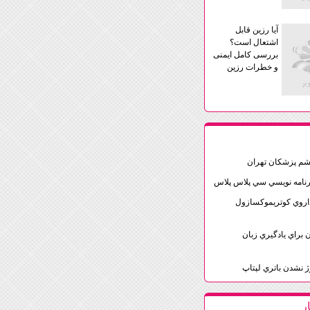
آیا رزین قابل
اشتعال است؟
بررسی کامل ایمنی
و خطرات رزین
شم پزشكان تهران
نامه نويسي سي پلاس پلاس
روي كوتريموكسازول
 براي يادگيري زبان
ژ نشدن باتري لپتاپ
ر