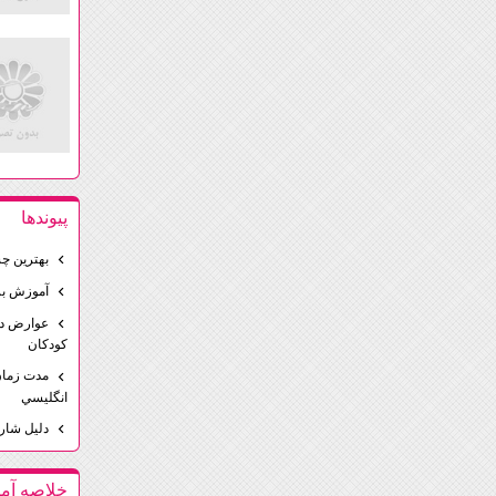
پيوندها
بهترين چ
آموزش بر
عوارض دا
كودكان
مدت زمان
انگليسي
دليل شار
خلاصه آما