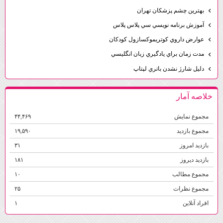
بهترين چشم پزشكان تهران
آموزش برنامه نويسي سي پلاس پلاس
عوارض داروي كوتريموكسازول كودكان
مدت زمان براي يادگيري زبان انگليسي
دليل شارژ نشدن باتري لپتاپ
خلاصه آمار
مجموع نمایش‌
۴۴,۴۶۹
مجموع بازدید
۱۹,۵۹۰
بازدید امروز
۳۱
بازدید دیروز
۱۸۱
مجموع مطالب
۱۰
مجموع نظرات
۲۵
افراد آنلاین
۱