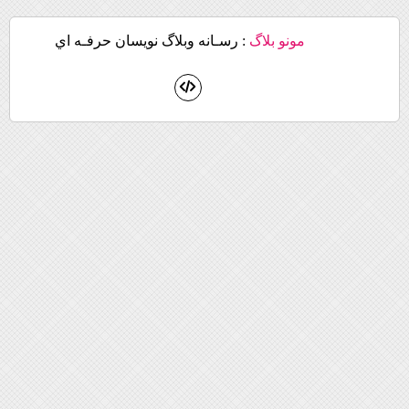
مونو بلاگ
: رسـانه وبلاگ نويسان حرفـه اي